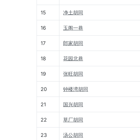
15
净土胡同
16
玉阁一巷
17
郎家胡同
18
花园北巷
19
张旺胡同
20
钟楼湾胡同
21
国兴胡同
22
草厂胡同
23
汤公胡同