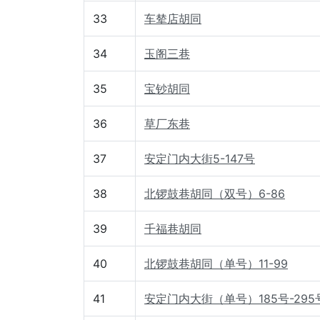
33
车辇店胡同
34
玉阁三巷
35
宝钞胡同
36
草厂东巷
37
安定门内大街5-147号
38
北锣鼓巷胡同（双号）6-86
39
千福巷胡同
40
北锣鼓巷胡同（单号）11-99
41
安定门内大街（单号）185号-295