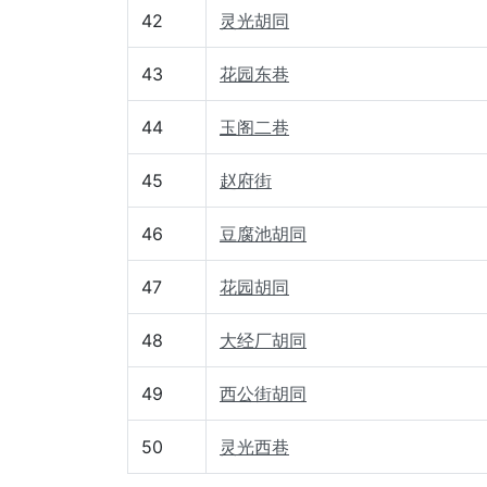
42
灵光胡同
43
花园东巷
44
玉阁二巷
45
赵府街
46
豆腐池胡同
47
花园胡同
48
大经厂胡同
49
西公街胡同
50
灵光西巷