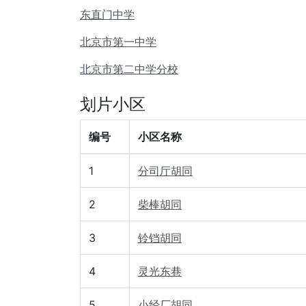
东直门中学
北京市第一中学
北京市第二中学分校
划片小区
编号
小区名称
1
分司厅胡同
2
柴棒胡同
3
铃铛胡同
4
灵光东巷
5
小经厂胡同