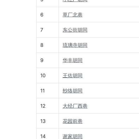
6
草厂北巷
7
东公街胡同
8
琉璃寺胡同
9
华丰胡同
10
王佐胡同
11
纱络胡同
12
大经厂西巷
13
花园前巷
14
谢家胡同