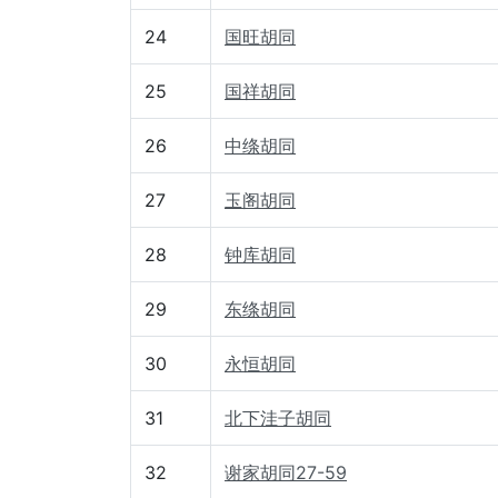
24
国旺胡同
25
国祥胡同
26
中绦胡同
27
玉阁胡同
28
钟库胡同
29
东绦胡同
30
永恒胡同
31
北下洼子胡同
32
谢家胡同27-59